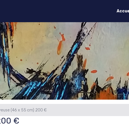
Accue
euse (46 x 55 cm) 200 €
200 €