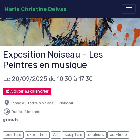
Marie Christine Delvas
Exposition Noiseau - Les
Peintres en musique
Le 20/09/2025
de 10:30
à 17:30
Ajouter au calendrier
Place du Tertre à Noiseau - Noiseau
Durée : 1 journée
gratuit
peinture
exposition
Art
sculpture
couleurs
acrylique